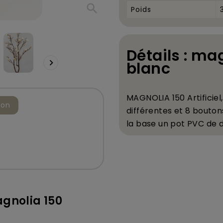
search
Poids
Détails : mag

blanc
MAGNOLIA 150 Artificie
ion
diff
é
rentes et 8 boutons
la base un pot PVC de 
gnolia 150