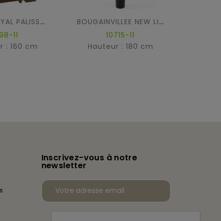
CERIS
ROSIER ROYAL PALISSADE LARGE
BOUGAINVILLEE NEW LIANES
98-11
10715-11
r : 160 cm
Hauteur : 180 cm
Haut
Inscrivez-vous à notre
newsletter
s