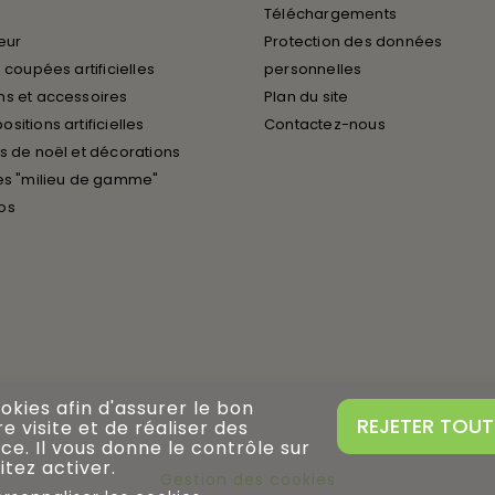
Téléchargements
ieur
Protection des données
 coupées artificielles
personnelles
s et accessoires
Plan du site
sitions artificielles
Contactez-nous
s de noël et décorations
es "milieu de gamme"
os
ookies afin d'assurer le bon
REJETER TOUT
 visite et de réaliser des
ce. Il vous donne le contrôle sur
tez activer.
Gestion des cookies