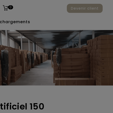
0
Devenir client
échargements
ificiel 150