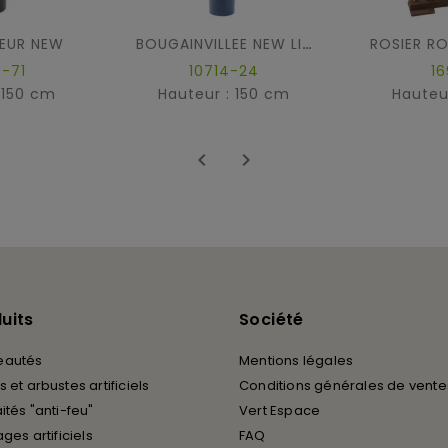
LEUR NEW
BOUGAINVILLEE NEW LIANES
-71
10714-24
16
 150 cm
Hauteur : 150 cm
Hauteu


uits
Société
eautés
Mentions légales
 et arbustes artificiels
Conditions générales de vente
ités "anti-feu"
Vert Espace
ages artificiels
FAQ