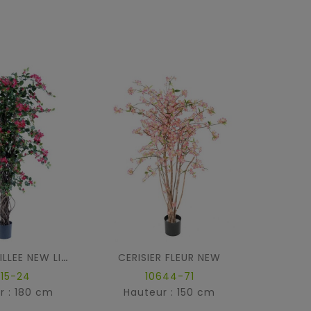
CERISIER FLEUR NEW
BOUGAINVILLEE NEW LIANES
715-24
10644-71
r : 180 cm
Hauteur : 150 cm
Haut