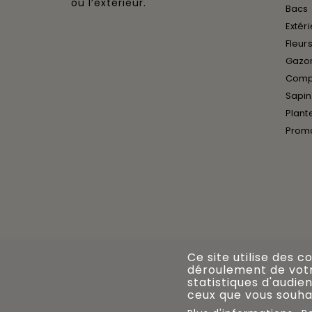
ou l’extérieur.
Bacs
Extér
Fleurs
Gazon
Compo
Sapin
Plant
Prom
Ce site utilise des c
déroulement de votre
statistiques d'audien
ceux que vous souhai