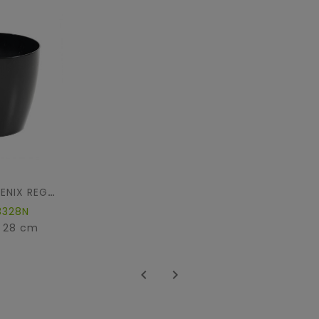
ECOLINE PHOENIX REGULAR BAQ
3328N
: 28 cm

