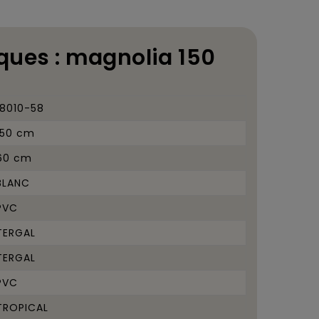
ques : magnolia 150
18010-58
150 cm
60 cm
BLANC
PVC
TERGAL
TERGAL
PVC
TROPICAL