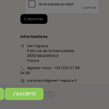
Informations
Vert Espace

11 bis rue de la haie bardée
28310 BAUDREVILLE
France
Appelez-nous :
+33 (0)2 37 99

54 56
commercial@vert-espace.fr

J'ACCEPTE