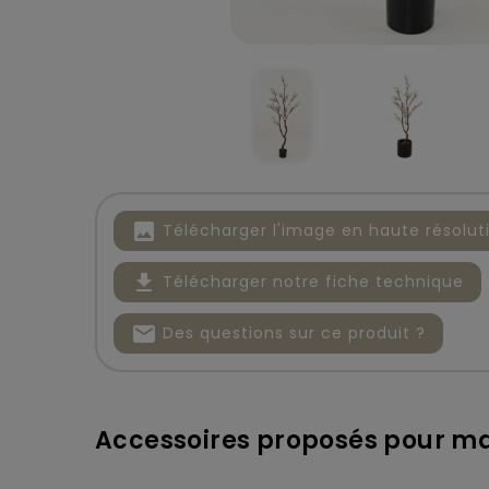
image
Télécharger l'image en haute résolut
file_download
Télécharger notre fiche technique
mail
Des questions sur ce produit ?
Accessoires proposés pour ma