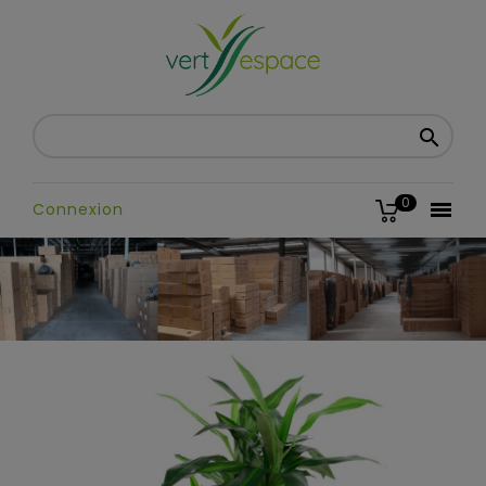

0

Connexion