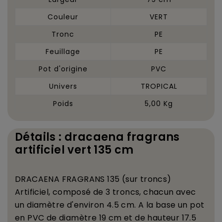
Couleur
VERT
Tronc
PE
Feuillage
PE
Pot d'origine
PVC
Univers
TROPICAL
Poids
5,00 Kg
Détails : dracaena fragrans
artificiel vert 135 cm
DRACAENA FRAGRANS 135 (sur troncs)
Artificiel, compos
é
de 3 troncs, chacun avec
un diam
è
tre d'environ 4.5 cm. A la base un pot
en PVC de diam
è
tre 19 cm et de hauteur 17.5