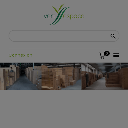

0

Connexion