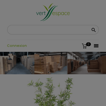

0

Connexion