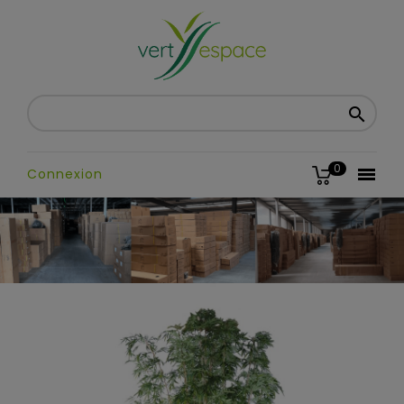

0

Connexion