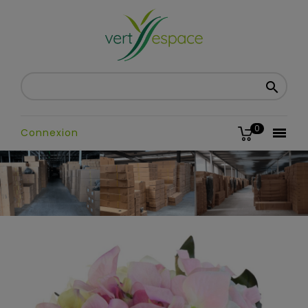

0

Connexion