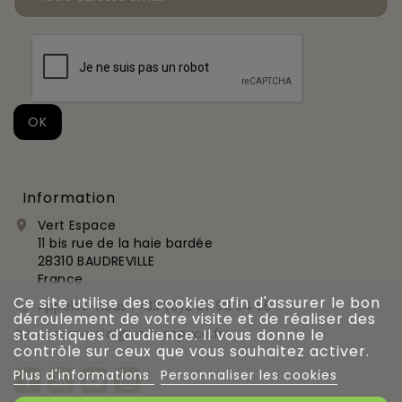
Information
Vert Espace

11 bis rue de la haie bardée
28310 BAUDREVILLE
France
Ce site utilise des cookies afin d'assurer le bon
Appelez-nous :
+33 (0)2 37 99 54 56

déroulement de votre visite et de réaliser des
commercial@vert-espace.fr
statistiques d'audience. Il vous donne le

contrôle sur ceux que vous souhaitez activer.
Plus d'informations
Personnaliser les cookies