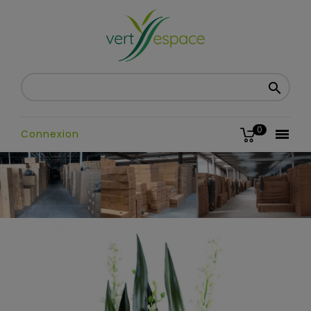

0

Connexion