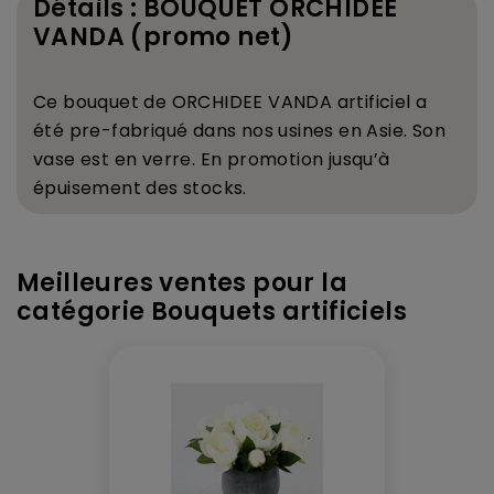
Détails : BOUQUET ORCHIDEE
VANDA (promo net)
Ce bouquet de
ORCHIDEE VANDA
artificiel a
é
t
é
pre-fabriqu
é
dans nos usines en Asie. Son
vase
est en verre.
En promotion jusqu
’
à
é
puisement des stocks.
Meilleures ventes pour la
catégorie Bouquets artificiels