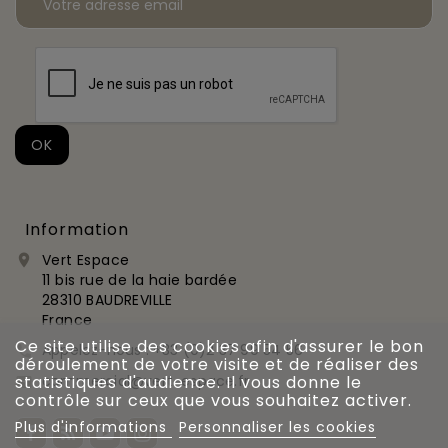
Information
Vert Espace

11 bis rue de la haie bardée
28310 BAUDREVILLE
France
Ce site utilise des cookies afin d'assurer le bon
Appelez-nous :
+33 (0)2 37 99 54 56

déroulement de votre visite et de réaliser des
commercial@vert-espace.fr
statistiques d'audience. Il vous donne le

contrôle sur ceux que vous souhaitez activer.
Plus d'informations
Personnaliser les cookies