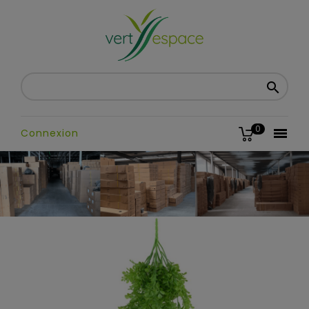

0

Connexion