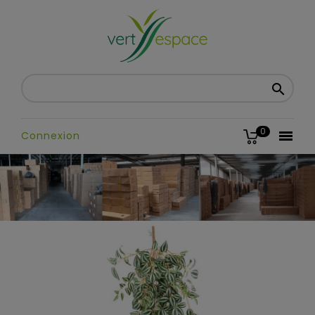

0

Connexion