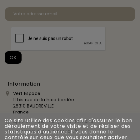
Information
Vert Espace

11 bis rue de la haie bardée
28310 BAUDREVILLE
France
Ce site utilise des cookies afin d'assurer le bon
Appelez-nous :
+33 (0)2 37 99 54 56

déroulement de votre visite et de réaliser des
commercial@vert-espace.fr
statistiques d'audience. Il vous donne le

contrôle sur ceux que vous souhaitez activer.