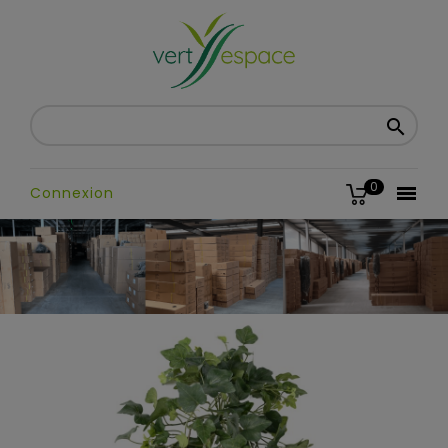

0

Connexion