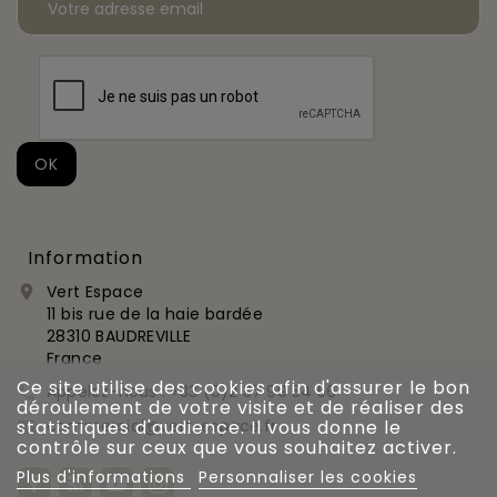
Information
Vert Espace

11 bis rue de la haie bardée
28310 BAUDREVILLE
France
Ce site utilise des cookies afin d'assurer le bon
Appelez-nous :
+33 (0)2 37 99 54 56

déroulement de votre visite et de réaliser des
commercial@vert-espace.fr
statistiques d'audience. Il vous donne le

contrôle sur ceux que vous souhaitez activer.
Plus d'informations
Personnaliser les cookies