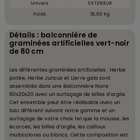
Univers
EXTERIEUR
Poids
18,00 Kg
Détails : balconnière de
graminées artificielles vert-noir
de 80 cm
Les diff
é
rentes gramin
é
es artificielles : Herbe
pot
é
e, Herbe Juncus et Lierre gala sont
assembl
é
s dans une Balconni
è
re Noire
60x20x20 avec un surfa
ç
age de billes d'argile.
Cet ensemble peut
ê
tre r
é
alisable avec un
bac diff
é
rent suivant notre gamme et un
surfa
ç
age de votre choix tel que la mousse, les
é
corces, les billes d
’
argile, les cailloux
multicolores ou blancs. Cette composition est