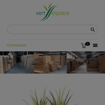

0

Connexion