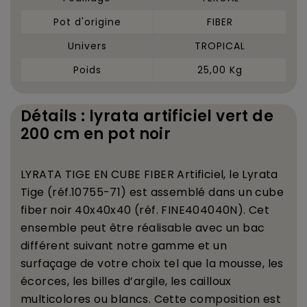
Pot d'origine
FIBER
Univers
TROPICAL
Poids
25,00 Kg
Détails : lyrata artificiel vert de
200 cm en pot noir
LYRATA TIGE EN CUBE FIBER Artificiel, le Lyrata
Tige (r
é
f.10755-71) est assembl
é
dans un cube
fiber noir 40x40x40 (r
é
f. FINE404040N). Cet
ensemble peut
ê
tre r
é
alisable avec un bac
diff
é
rent suivant notre gamme et un
surfa
ç
age de votre choix tel que la mousse, les
é
corces, les billes d
’
argile, les cailloux
multicolores ou blancs. Cette composition est