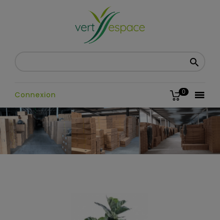

0

Connexion