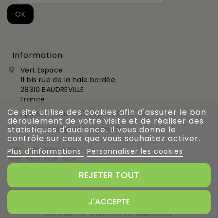
Information
Vert Espace

11 bis rue de la haie bardée
28310 BAUDREVILLE
France
Ce site utilise des cookies afin d'assurer le bon
Appelez-nous :
+33 (0)2 37 99 54 56

déroulement de votre visite et de réaliser des
commercial@vert-espace.fr
statistiques d'audience. Il vous donne le

contrôle sur ceux que vous souhaitez activer.
Plus d'informations
Personnaliser les cookies
REJETER TOUT
Gestion des cookies
J'ACCEPTE
Création e-commerce Captusite