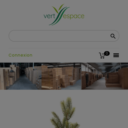

0

Connexion