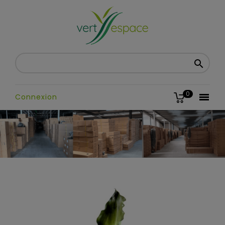

0

Connexion