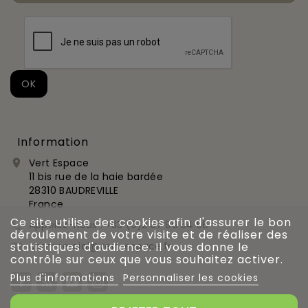
Information
Vert Espace

11 bis rue de la haie bardée
28310 BAUDREVILLE
France
Ce site utilise des cookies afin d'assurer le bon
Appelez-nous :
+33 (0)2 37 99 54 56

déroulement de votre visite et de réaliser des
commercial@vert-espace.fr
statistiques d'audience. Il vous donne le

contrôle sur ceux que vous souhaitez activer.
Plus d'informations
Personnaliser les cookies