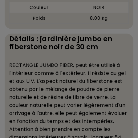
Couleur
NOIR
Poids
8,00 Kg
Détails : jardinière jumbo en
fiberstone noir de 30 cm
RECTANGLE JUMBO FIBER, peut
ê
tre utilis
é
à
l'int
é
rieur comme
à
l'ext
é
rieur. Il r
é
siste au gel
et aux U.V. L'aspect naturel du fiberstone est
obtenu par le m
é
lange de poudre de pierre
naturelle et de r
é
sine de fibre de verre. La
couleur naturelle peut varier l
é
g
è
rement d'un
arrivage
à
l'autre, elle peut
é
galement
é
voluer
en fonction du temps et des intemp
é
ries.
Attention
à
bien prendre en compte les
dimensions int
é
rieures
à
savoir : longueur 54