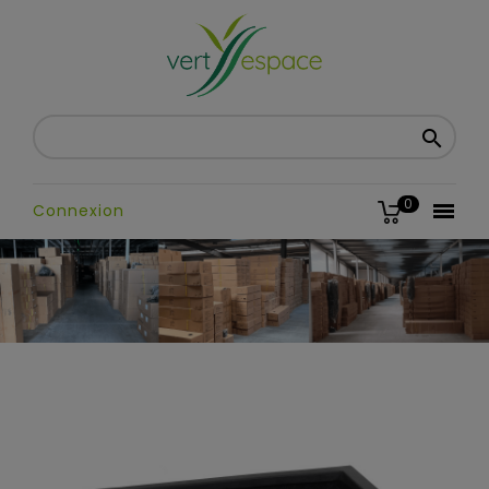

0

Connexion