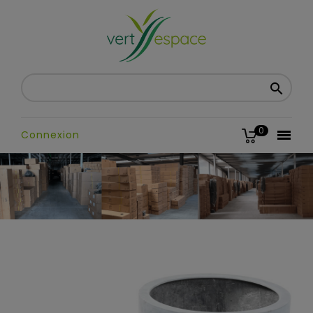

0

Connexion