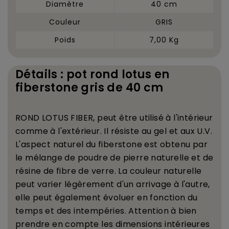
Diamètre
40 cm
Couleur
GRIS
Poids
7,00 Kg
Détails : pot rond lotus en
fiberstone gris de 40 cm
ROND LOTUS FIBER, peut
ê
tre utilis
é
à
l'int
é
rieur
comme
à
l'ext
é
rieur. Il r
é
siste au gel et aux U.V.
L'aspect naturel du fiberstone est obtenu par
le m
é
lange de poudre de pierre naturelle et de
r
é
sine de fibre de verre. La couleur naturelle
peut varier l
é
g
è
rement d'un arrivage
à
l'autre,
elle peut
é
galement
é
voluer en fonction du
temps et des intemp
é
ries. Attention
à
bien
prendre en compte les dimensions int
é
rieures