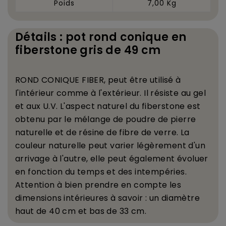
Poids
7,00 Kg
Détails : pot rond conique en
fiberstone gris de 49 cm
ROND CONIQUE FIBER, peut
ê
tre utilis
é
à
l'int
é
rieur comme
à
l'ext
é
rieur. Il r
é
siste au gel
et aux U.V. L'aspect naturel du fiberstone est
obtenu par le m
é
lange de poudre de pierre
naturelle et de r
é
sine de fibre de verre. La
couleur naturelle peut varier l
é
g
è
rement d'un
arrivage
à
l'autre, elle peut
é
galement
é
voluer
en fonction du temps et des intemp
é
ries.
Attention
à
bien prendre en compte les
dimensions int
é
rieures
à
savoir : un diam
è
tre
haut de 40 cm et bas de 33 cm.