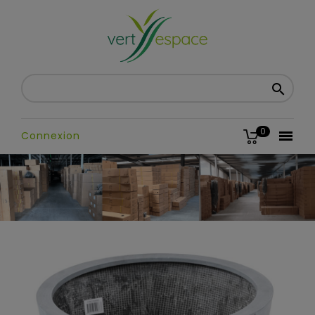

0

Connexion