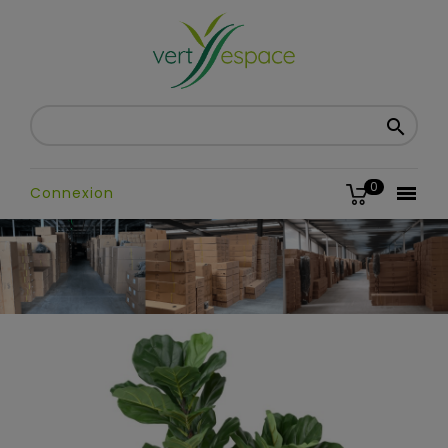

0

Connexion