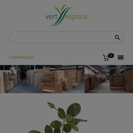

0

Connexion