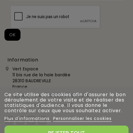
Information
Vert Espace

11 bis rue de la haie bardée
28310 BAUDREVILLE
France
Ce site utilise des cookies afin d'assurer le bon
Appelez-nous :
+33 (0)2 37 99 54 56

déroulement de votre visite et de réaliser des
commercial@vert-espace.fr
statistiques d'audience. Il vous donne le

contrôle sur ceux que vous souhaitez activer.
Plus d'informations
Personnaliser les cookies
REJETER TOUT