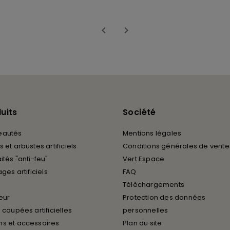


uits
Société
eautés
Mentions légales
 et arbustes artificiels
Conditions générales de vente
ités "anti-feu"
Vert Espace
ages artificiels
FAQ
Téléchargements
ieur
Protection des données
 coupées artificielles
personnelles
s et accessoires
Plan du site