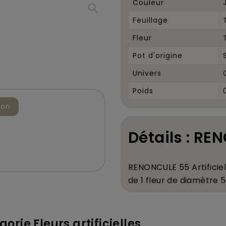
Couleur
search
Feuillage
Fleur
Pot d'origine
Univers
Poids
ion
Détails : R
RENONCULE 55 Artificiel
de 1 fleur de diam
è
tre 5
orie Fleurs artificielles