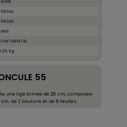
JAUNE
TERGAL
TERGAL
SANS
CONTINENTAL
0,05 Kg
ENONCULE 55
le, une tige arm
é
e de 26 cm, compos
é
e
 cm, de 2 boutons et de 8 feuilles.