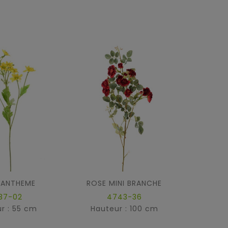
SANTHEME
ROSE MINI BRANCHE
SC
37-02
4743-36
r : 55 cm
Hauteur : 100 cm
Hau