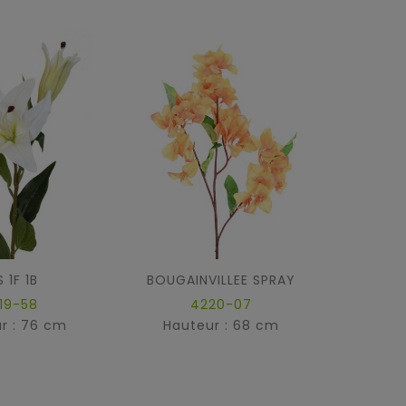
 1F 1B
BOUGAINVILLEE SPRAY
19-58
4220-07
r : 76 cm
Hauteur : 68 cm
Haut