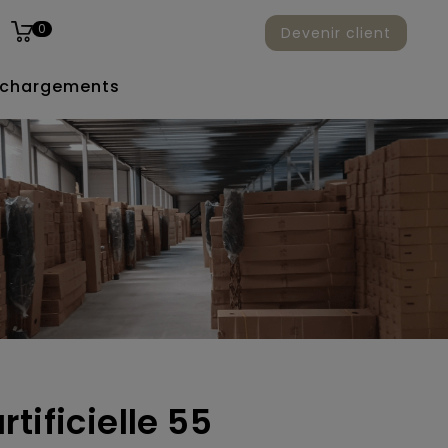
0
Devenir client
échargements
tificielle 55