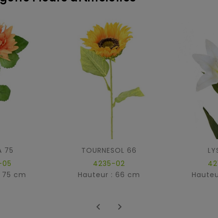
A 75
TOURNESOL 66
LYS
-05
4235-02
42
: 75 cm
Hauteur : 66 cm
Hauteu

