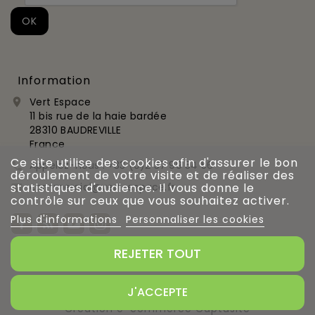
Information
Vert Espace

11 bis rue de la haie bardée
28310 BAUDREVILLE
France
Ce site utilise des cookies afin d'assurer le bon
Appelez-nous :
+33 (0)2 37 99 54 56

déroulement de votre visite et de réaliser des
commercial@vert-espace.fr
statistiques d'audience. Il vous donne le

contrôle sur ceux que vous souhaitez activer.
Plus d'informations
Personnaliser les cookies
REJETER TOUT
Gestion des cookies
J'ACCEPTE
Création e-commerce Captusite