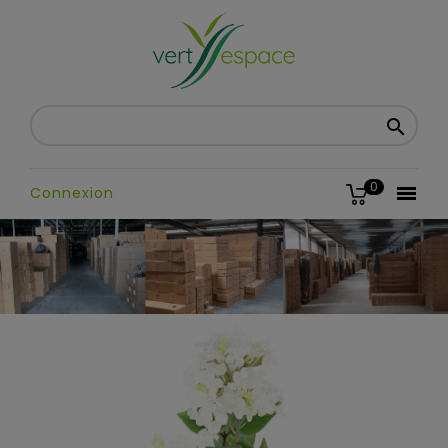

0

Connexion