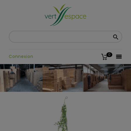

0

Connexion