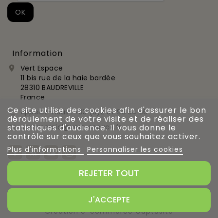
Information
Vert Espace

11 bis rue de la haie bardée
28310 BAUDREVILLE
France
Ce site utilise des cookies afin d'assurer le bon
Appelez-nous :
+33 (0)2 37 99 54 56

déroulement de votre visite et de réaliser des
commercial@vert-espace.fr
statistiques d'audience. Il vous donne le

contrôle sur ceux que vous souhaitez activer.
Plus d'informations
Personnaliser les cookies
REJETER TOUT
Gestion des cookies
J'ACCEPTE
Création e-commerce Captusite