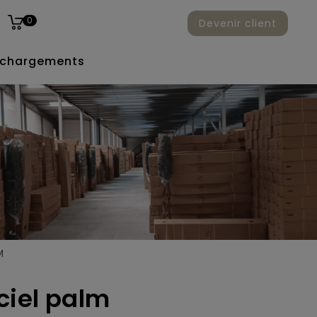
0
Devenir client
échargements
M
ciel palm