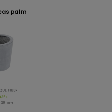
ycas palm
UE FIBER
935G
: 35 cm