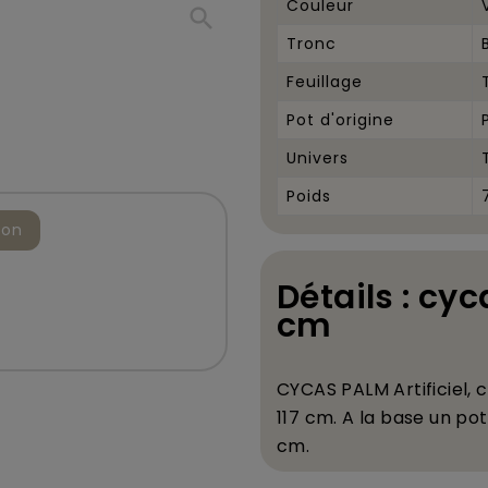
Couleur
search
Tronc
Feuillage
Pot d'origine
Univers
Poids
ion
Détails : cyc
cm
CYCAS PALM
Artificiel,
117
cm
. A la base un p
cm.