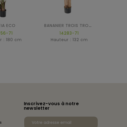
TIA ECO
BANANIER TROIS TRONCS
656-71
14283-71
r : 180 cm
Hauteur : 132 cm
Haut
Inscrivez-vous à notre
newsletter
s