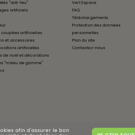
ités "anti-feu"
Vert Espace
ages artificiels
FAQ
Téléchargements
ieur
Protection des données
 coupées artificielles
personnelles
s et accessoires
Plan du site
sitions artificielles
Contactez-nous
s de noël et décorations
es "milieu de gamme"
os
ookies afin d'assurer le bon