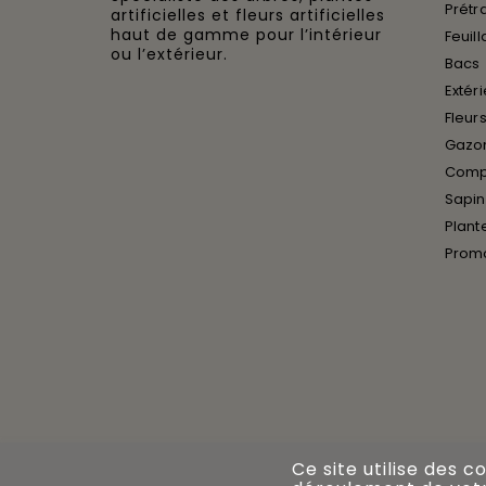
Prétra
artificielles et fleurs artificielles
haut de gamme pour l’intérieur
Feuill
ou l’extérieur.
Bacs
Extér
Fleurs
Gazon
Compo
Sapin
Plant
Prom
Ce site utilise des c