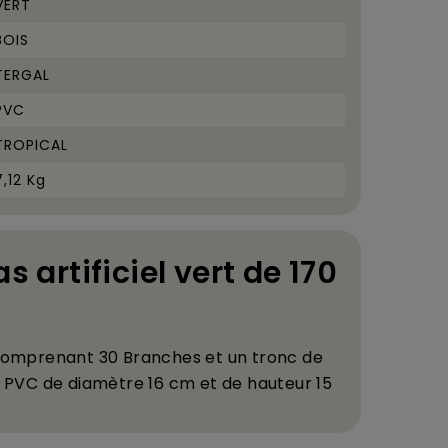
VERT
BOIS
TERGAL
PVC
TROPICAL
7,12 Kg
as artificiel vert de 170
comprenant
30 Branches
et un t
ronc de
ot PVC de diam
è
tre 16 cm et de hauteur 15