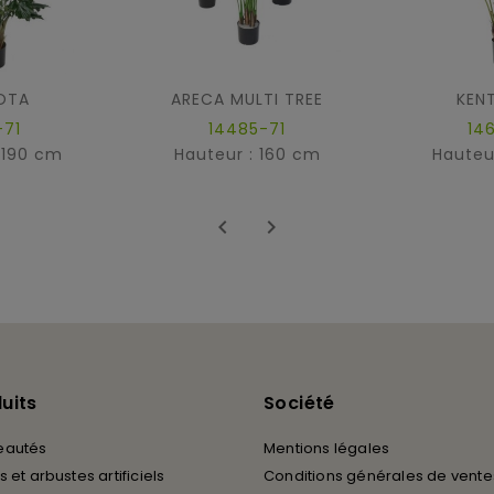
OTA
ARECA MULTI TREE
KEN
-71
14485-71
14
 190 cm
Hauteur : 160 cm
Hauteu


uits
Société
eautés
Mentions légales
 et arbustes artificiels
Conditions générales de vente