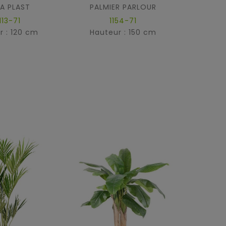
A PLAST
PALMIER PARLOUR
TRAVEL
113-71
1154-71
r : 120 cm
Hauteur : 150 cm
Haut