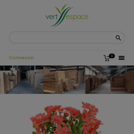

0

Connexion