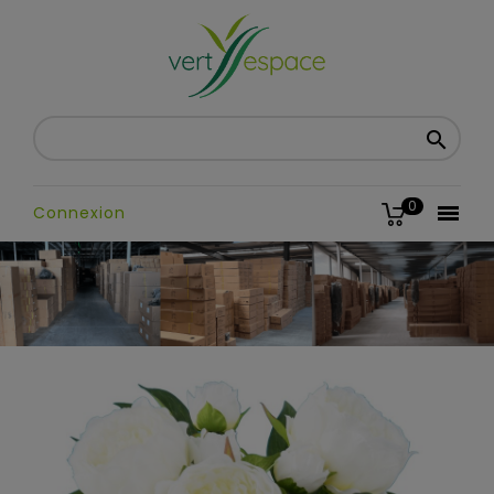

0

Connexion