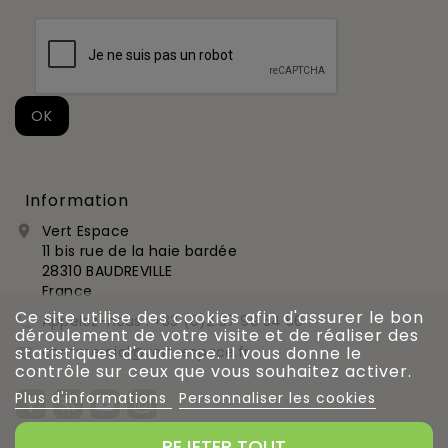
Information
Vert Espace

11 bis rue de la haie bardée
28310 BAUDREVILLE
France
Ce site utilise des cookies afin d'assurer le bon
Appelez-nous :
+33 (0)2 37 99 54 56

déroulement de votre visite et de réaliser des
commercial@vert-espace.fr
statistiques d'audience. Il vous donne le

contrôle sur ceux que vous souhaitez activer.
Plus d'informations
Personnaliser les cookies
REJETER TOUT