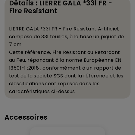
Détails : LIERRE GALA *331 FR -
Fire Resistant
LIERRE GALA *331 FR - Fire Resistant
Artificiel
,
compos
é
de 331 feuilles,
à
la base un piquet de
7 cm.
Cette r
é
f
é
rence, Fire Resistant ou Retardant
au Feu, r
é
pondant
à
la norme Europ
é
enne EN
13501-1 :2018 , conform
é
ment
à
un rapport de
test de la soci
é
t
é
SGS dont la r
é
f
é
rence et les
classifications sont reprises dans les
caract
é
ristiques ci-dessus.
Accessoires