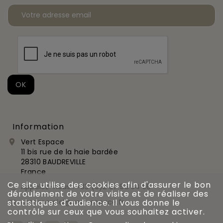
Information
Vert Espace

11 bis rue de la haie bardée
28310 BAUDREVILLE
France
Ce site utilise des cookies afin d'assurer le bon
Appelez-nous :
+33 (0)2 37 99 54 56

déroulement de votre visite et de réaliser des
commercial@vert-espace.fr
statistiques d'audience. Il vous donne le

contrôle sur ceux que vous souhaitez activer.