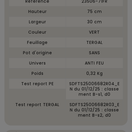
Référence
23506-71FR
Hauteur
75 cm
Largeur
30 cm
Couleur
VERT
Feuillage
TERGAL
Pot d'origine
SANS
Univers
ANTI FEU
Poids
0,32 Kg
Test report PE
SDFTS25006682R04_E
N du 01/12/25 : classe
ment B-s1, d0
Test report TERGAL
SDFTS25006682R03_E
N du 01/12/25 : classe
ment B-s2, d0