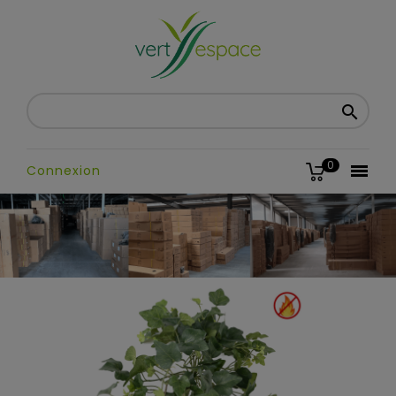

0

Connexion