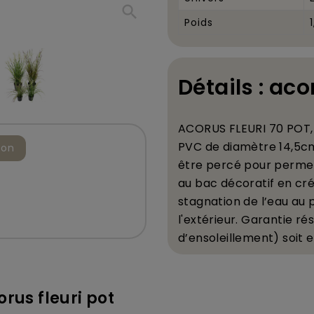
search
Poids
Détails : acor
ACORUS FLEURI 70 POT
PVC de diam
è
tre 14,5c
ion
ê
tre perc
é
pour perme
au bac d
é
coratif en cr
stagnation de l
’
eau au p
l'ext
é
rieur. Garantie r
é
d
’
ensoleillement) soit e
rus fleuri pot