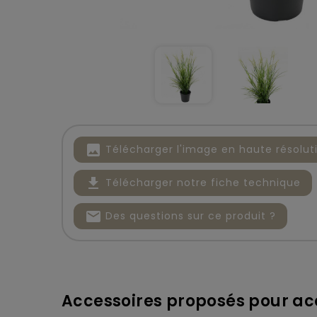
image
Télécharger l'image en haute résolut
file_download
Télécharger notre fiche technique
mail
Des questions sur ce produit ?
Accessoires proposés pour aco