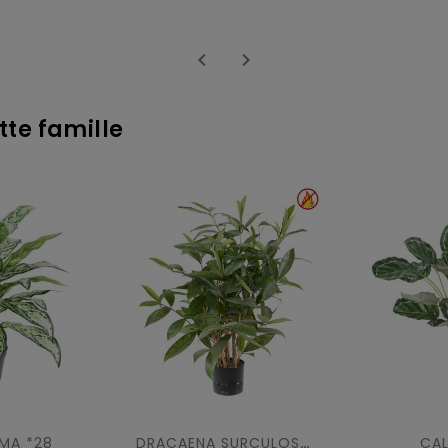


tte famille
MA *28
CA
DRACAENA SURCULOSA POT 60 FR - Fire Resistant