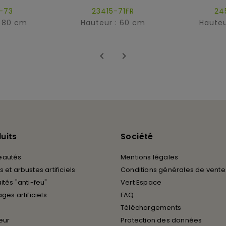
-73
23415-71FR
24
: 80 cm
Hauteur : 60 cm
Hauteu


uits
Société
eautés
Mentions légales
 et arbustes artificiels
Conditions générales de vente
ités "anti-feu"
Vert Espace
ages artificiels
FAQ
Téléchargements
ieur
Protection des données