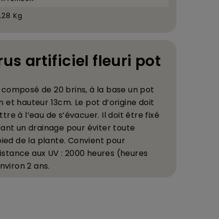
1,28 Kg
us artificiel fleuri pot
, compos
é
de 20 brins,
à
la base un pot
m et hauteur 13cm.
Le pot d
’
origine doit
ttre
à
l
’
eau de s
’
é
vacuer. Il doit
ê
tre fix
é
é
ant un drainage pour
é
viter toute
ied de la plante.
C
onvient pour
sistance aux UV : 2000 heures (heures
nviron 2 ans.