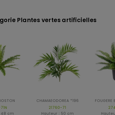
orie Plantes vertes artificielles
BOSTON
CHAMAEODOREA *196
-71N
21760-71
27
: 48 cm
Hauteur : 50 cm
Hauteu