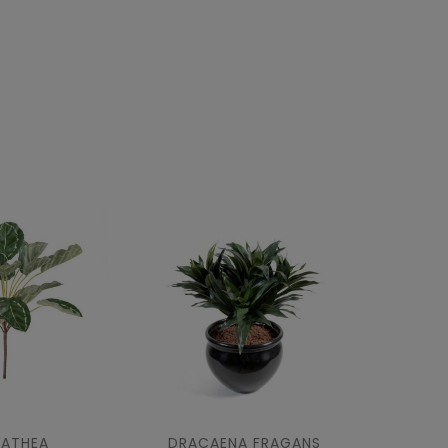
LATHEA
DRACAENA FRAGANS
FOUG