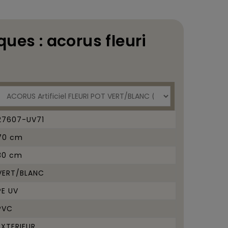
ques : acorus fleuri
27607-UV71
70 cm
30 cm
VERT/BLANC
PE UV
PVC
EXTERIEUR