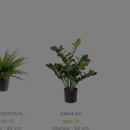
ZAMIA 60
FOUGERE BOSTON PLAST
439-71
1850-71
r : 40 cm
Hauteur : 60 cm
Hau