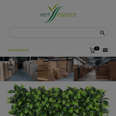

0

Connexion