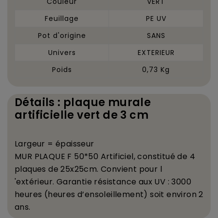
Couleur
VERT
Feuillage
PE UV
Pot d'origine
SANS
Univers
EXTERIEUR
Poids
0,73 Kg
Détails : plaque murale
artificielle vert de 3 cm
Largeur =
é
paisseur
MUR PLAQUE F 50*50 Artificiel, constitu
é
de 4
plaques de 25x25cm. Convient pour l
'ext
é
rieur. Garantie r
é
sistance aux UV : 3000
heures (heures d
’
ensoleillement) soit environ 2
ans.