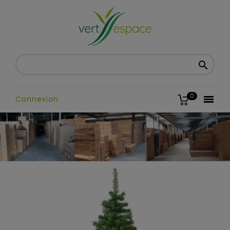

0

Connexion