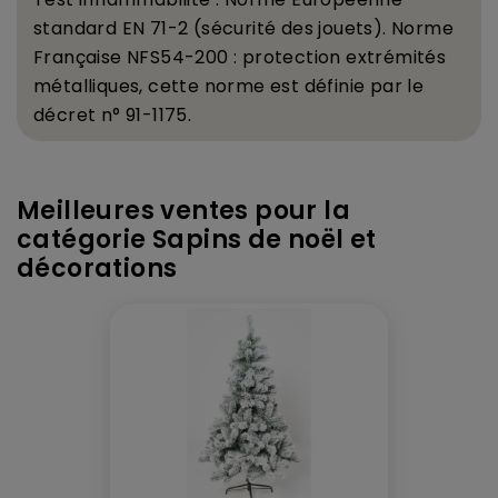
standard EN 71-2 (s
é
curit
é
des jouets). Norme
Fran
ç
aise
NFS54-200 : protection extr
é
mit
é
s
m
é
talliques, c
ette norme est d
é
finie par le
d
é
cret n
°
91-1175.
Meilleures ventes pour la
catégorie Sapins de noël et
décorations