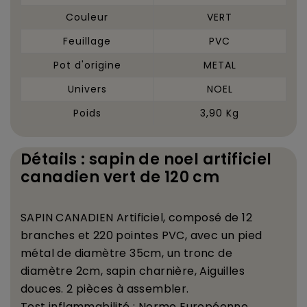
Couleur
VERT
Feuillage
PVC
Pot d'origine
METAL
Univers
NOEL
Poids
3,90 Kg
Détails : sapin de noel artificiel
canadien vert de 120 cm
SAPIN
CANADIEN
Artificiel, compos
é
de 12
branches et 220 pointes PVC, avec un pied
m
é
tal de diam
è
tre 35cm, un tronc de
diam
è
tre 2cm, sapin charni
è
re, Aiguilles
douces. 2 pi
è
ces
à
assembler.
Test inflammabilit
é
: Norme Europ
é
enne