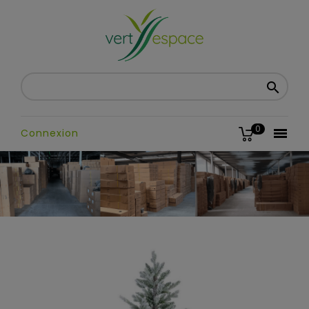

0

Connexion