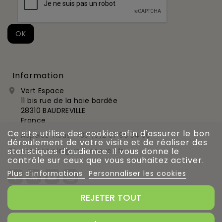
Information
Vert Espace

11 bis rue de la haie bardée
28310 BAUDREVILLE
France
Ce site utilise des cookies afin d'assurer le bon
Appelez-nous :
+33 (0)2 37 99 54 56

déroulement de votre visite et de réaliser des
commercial@vert-espace.fr
statistiques d'audience. Il vous donne le

contrôle sur ceux que vous souhaitez activer.
Plus d'informations
Personnaliser les cookies
REJETER TOUT
Gestion des cookies