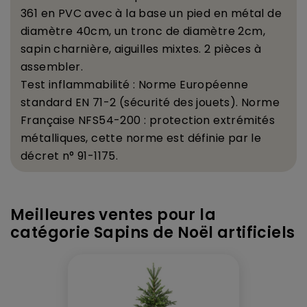
361 en PVC avec
à
la base un pied en m
é
tal de
diam
è
tre 40cm, un tronc de diam
è
tre 2cm,
sapin charni
è
re, aiguilles mixtes. 2 pi
è
ces
à
assembler.
Test inflammabilit
é
: Norme Europ
é
enne
standard EN 71-2 (s
é
curit
é
des jouets). Norme
Fran
ç
aise
NFS54-200 : protection extr
é
mit
é
s
m
é
talliques,
cette norme est d
é
finie par le
d
é
cret n
°
91-1175.
Meilleures ventes pour la
catégorie Sapins de Noël artificiels