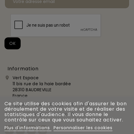
Information
Vert Espace

11 bis rue de la haie bardée
28310 BAUDREVILLE
France
Ce site utilise des cookies afin d'assurer le bon
Appelez-nous :
+33 (0)2 37 99 54 56

déroulement de votre visite et de réaliser des
commercial@vert-espace.fr
statistiques d'audience. Il vous donne le

contrôle sur ceux que vous souhaitez activer.
Plus d'informations
Personnaliser les cookies