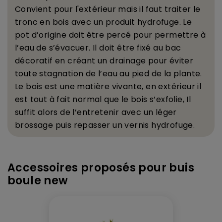
Convient pour l'ext
é
rieur mais il faut traiter le
tronc en bois avec un produit hydrofuge.
Le
pot d
’
origine doit
ê
tre perc
é
pour permettre
à
l
’
eau de s
’
é
vacuer. Il doit
ê
tre fix
é
au bac
d
é
coratif en cr
é
ant un drainage pour
é
viter
toute stagnation de l
’
eau au pied de la plante.
Le bois est une mati
è
re vivante, en ext
é
rieur il
est tout
à
fait normal que le bois s
’
exfolie, Il
suffit alors de l
’
entretenir avec un l
é
ger
brossage puis repasser un vernis hydrofuge.
Accessoires proposés pour buis
boule new