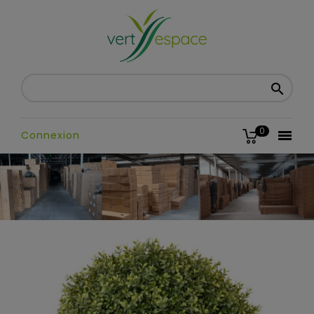

0

Connexion