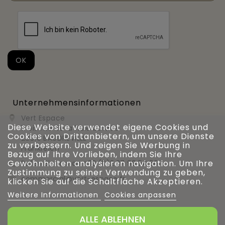
Unternehmensinformationen
Vert Espace

Diese Website verwendet eigene Cookies und
11 bis rue de la haie bardée
Cookies von Drittanbietern, um unsere Dienste
28310 BAUDREVILLE
zu verbessern. Und zeigen Sie Werbung in
Frankreich
Bezug auf Ihre Vorlieben, indem Sie Ihre
Gewohnheiten analysieren navigation. Um Ihre
Rufen Sie uns an
+33 (0)2 37 99 54 56

Zustimmung zu seiner Verwendung zu geben,
commercial@vert-espace.fr

klicken Sie auf die Schaltfläche Akzeptieren.
Weitere Informationen
Cookies anpassen
ALLE ABLEHNEN