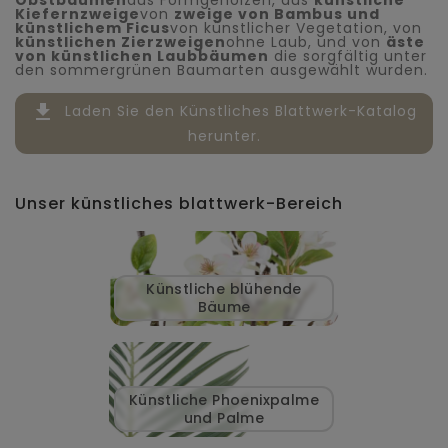
Kiefernzweige
von
zweige von Bambus und
künstlichem Ficus
von künstlicher Vegetation, von
künstlichen Zierzweigen
ohne Laub, und von
äste
von künstlichen Laubbäumen
die sorgfältig unter
den sommergrünen Baumarten ausgewählt wurden.
file_download
Laden Sie den Künstliches Blattwerk-Katalog
herunter.
Unser künstliches blattwerk-Bereich
Künstliche blühende
Bäume
Künstliche Phoenixpalme
und Palme