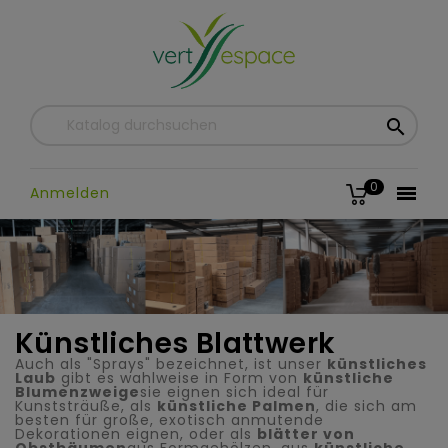

0

Anmelden
Künstliches Blattwerk
Auch als "Sprays" bezeichnet, ist unser
künstliches
Laub
gibt es wahlweise in Form von
künstliche
Blumenzweige
sie eignen sich ideal für
Kunststräuße, als
künstliche Palmen
, die sich am
besten für große, exotisch anmutende
Dekorationen eignen, oder als
blätter von
Obstbäumen
aus Formgehölzen, aus
künstliche