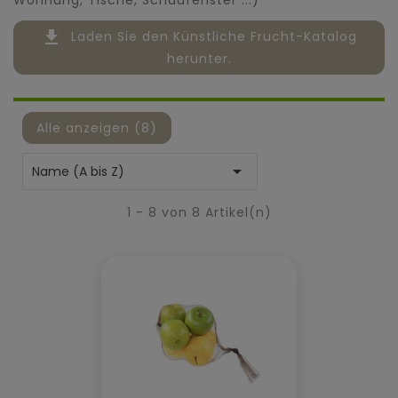
file_download
Laden Sie den Künstliche Frucht-Katalog
herunter.
Alle anzeigen (8)

Name (A bis Z)
1 - 8 von 8 Artikel(n)