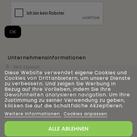
Unternehmensinformationen
Vert Espace

Diese Website verwendet eigene Cookies und
11 bis rue de la haie bardée
Cookies von Drittanbietern, um unsere Dienste
28310 BAUDREVILLE
zu verbessern. Und zeigen Sie Werbung in
Frankreich
Bezug auf Ihre Vorlieben, indem Sie Ihre
Gewohnheiten analysieren navigation. Um Ihre
Rufen Sie uns an
+33 (0)2 37 99 54 56

Zustimmung zu seiner Verwendung zu geben,
commercial@vert-espace.fr

klicken Sie auf die Schaltfläche Akzeptieren.
Weitere Informationen
Cookies anpassen
ALLE ABLEHNEN