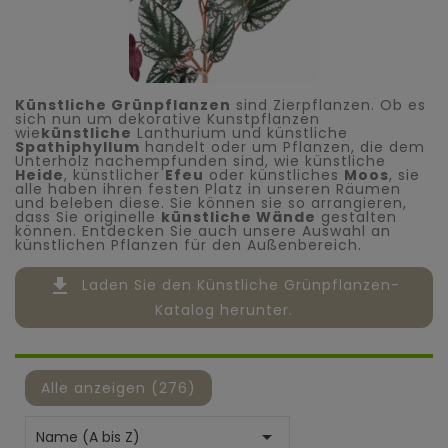
Künstliche Grünpflanzen
sind Zierpflanzen. Ob es
sich nun um dekorative Kunstpflanzen
wie
künstliche
Lanthurium und künstliche
Spathiphyllum
handelt oder um Pflanzen, die dem
Unterholz nachempfunden sind, wie künstliche
Heide
, künstlicher
Efeu
oder künstliches
Moos
, sie
alle haben ihren festen Platz in unseren Räumen
und beleben diese. Sie können sie so arrangieren,
dass Sie originelle
künstliche Wände
gestalten
können. Entdecken Sie auch unsere Auswahl an
künstlichen Pflanzen für den Außenbereich.
file_download
Laden Sie den Künstliche Grünpflanzen-
Katalog herunter.
Alle anzeigen (276)

Name (A bis Z)