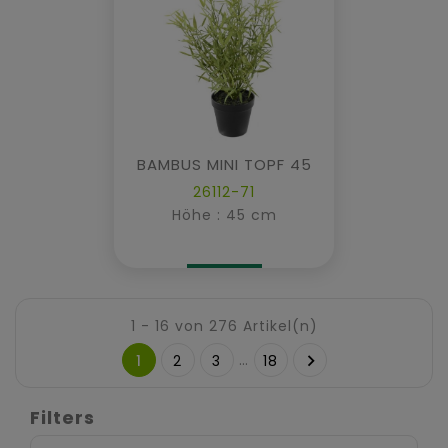
BAMBUS MINI TOPF 45
26112-71
Höhe : 45 cm
1 - 16 von 276 Artikel(n)
…

1
2
3
18
Filters