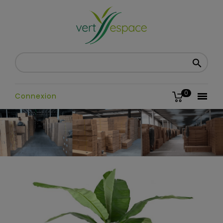

0

Connexion