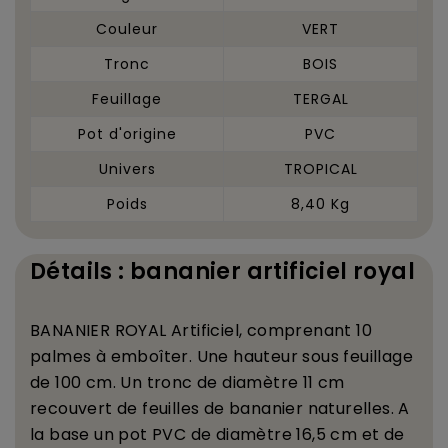
Couleur
VERT
Tronc
BOIS
Feuillage
TERGAL
Pot d'origine
PVC
Univers
TROPICAL
Poids
8,40 Kg
Détails : bananier artificiel royal
BANANIER ROYAL
Artificiel, comprenant 10
palmes
à
embo
î
ter. Une hauteur sous feuillage
de 100 cm. Un tronc de diam
è
tre 11 cm
recouvert de feuilles de bananier naturelles. A
la base un pot PVC de diam
è
tre 16,5 cm et de