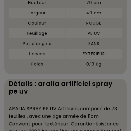
Hauteur
70 cm
Largeur
40 cm
Couleur
ROUGE
Feuillage
PE UV
Pot d'origine
SANS
Univers
EXTERIEUR
Poids
0,13 Kg
Détails : aralia artificiel spray
pe uv
ARALIA SPRAY PE UV Artificiel, compos
é
de 73
feuilles , avec une tige arm
é
e de 11cm.
Convient pour l'ext
é
rieur. Garantie r
é
sistance