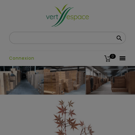

0

Connexion