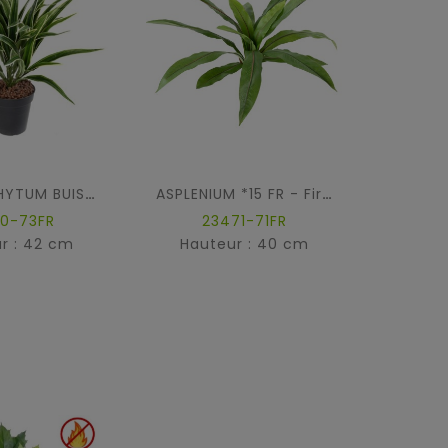
CHLOROPHYTUM BUISSON FR - Fire Resistant
ASPLENIUM *15 FR - Fire Resistant
70-73FR
23471-71FR
2
r : 42 cm
Hauteur : 40 cm
Haut