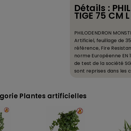
Détails : P
TIGE 75 CM L
PHILODENDRON MONSTERA
Artificiel, feuillage d
r
é
f
é
rence, Fire Resista
norme Europ
é
enne EN 1
de test de la soci
é
t
é
SGS
sont reprises dans les 
orie Plantes artificielles