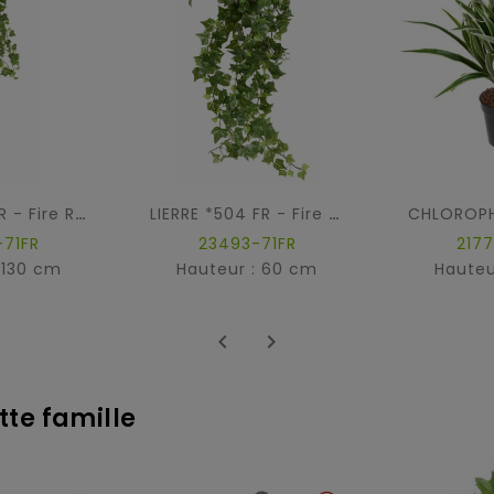
LIERRE *801 FR - Fire Resistant
LIERRE *504 FR - Fire Resistant
71FR
23493-71FR
217
 130 cm
Hauteur : 60 cm
Hauteu


tte famille