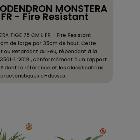
HILODENDRON MONSTERA
 FR - Fire Resistant
 TIGE 75 CM L FR - Fire Resistant
e 35cm de large par 35cm de haut.
Cette
nt ou Retardant au Feu, r
é
pondant
à
la
3501-1 :2018 , conform
é
ment
à
un rapport
 dont la r
é
f
é
rence et les classifications
caract
é
ristiques ci-dessus.