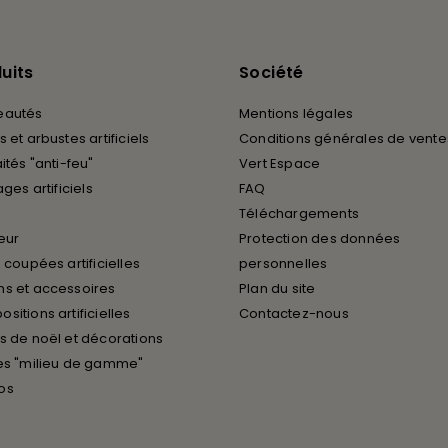
uits
Société
eautés
Mentions légales
 et arbustes artificiels
Conditions générales de vente
ités "anti-feu"
Vert Espace
ages artificiels
FAQ
Téléchargements
ieur
Protection des données
 coupées artificielles
personnelles
s et accessoires
Plan du site
sitions artificielles
Contactez-nous
s de noël et décorations
es "milieu de gamme"
os