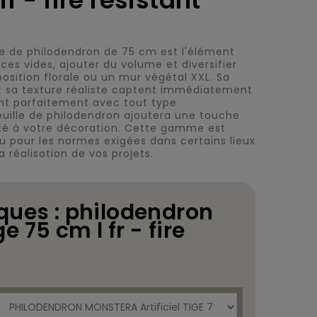
fr - fire resistant
elle de philodendron de 75 cm est l'élément
aces vides, ajouter du volume et diversifier
sition florale ou un mur végétal XXL. Sa
t sa texture réaliste captent immédiatement
ent parfaitement avec tout type
uille de philodendron ajoutera une touche
té à votre décoration. Cette gamme est
u pour les normes exigées dans certains lieux
a réalisation de vos projets.
ques : philodendron
 75 cm l fr - fire