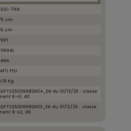
5031-71FR
75 cm
35 cm
VERT
TERGAL
SANS
ANTI FEU
0,19 Kg
SDFTS25006682R04_EN du 01/12/25 : classe
ment B-s1, d0
SDFTS25006682R03_EN du 01/12/25 : classe
ment B-s2, d0