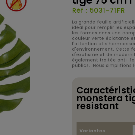
tige 75 cm l 
Réf : 5031-71FR
La grande feuille artifici
idéal pour remplir les esp
les formes dans une compo
couleur verte éclatante e
l'attention et s'harmonis
d'environnement. Cette fe
d'exotisme et de moderni
également traitée anti-fe
publics. Nous simplifions l
Caractéristi
monstera tige
resistant
Variantes