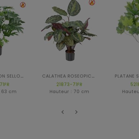
PHILODENDRON SELLOUM 63CM FR - Fire Resistant
CALATHEA ROSEOPICTA FR - Fire Resistant
71FR
21873-71FR
521
: 63 cm
Hauteur : 70 cm
Hauteu

