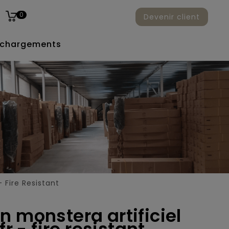
0
Devenir client
échargements
Fire Resistant
n monstera artificiel