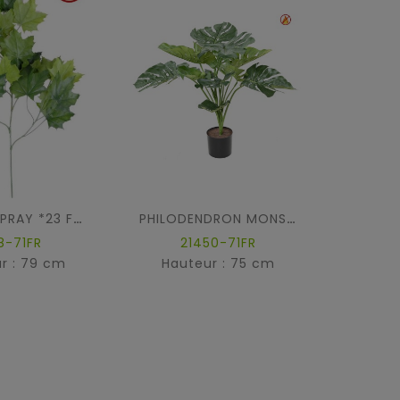
PLATANE SPRAY *23 FR - Fire Resistant
PHILODENDRON MONSTERA GEANT *13 75CM FR - Fire Resistant
8-71FR
21450-71FR
5
r : 79 cm
Hauteur : 75 cm
Hau