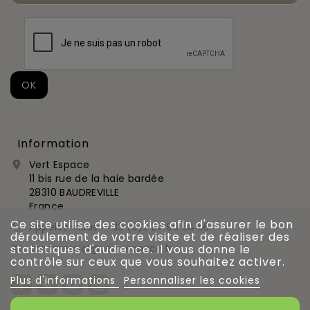
Information
Vert Espace

11 bis rue de la haie bardée
28310 BAUDREVILLE
France
Ce site utilise des cookies afin d'assurer le bon
Appelez-nous :
+33 (0)2 37 99 54 56

déroulement de votre visite et de réaliser des
commercial@vert-espace.fr
statistiques d'audience. Il vous donne le

contrôle sur ceux que vous souhaitez activer.
Plus d'informations
Personnaliser les cookies