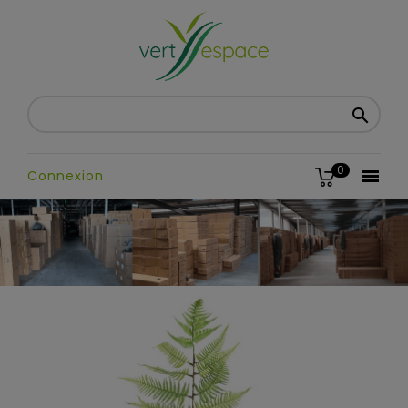

0

Connexion