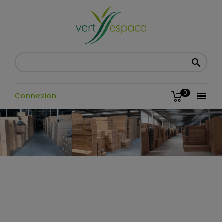

0

Connexion