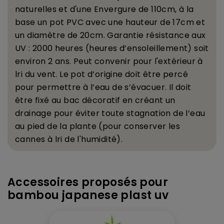
naturelles et d'une Envergure de 110cm,
à
la
base un pot PVC avec une hauteur de 17cm et
un diam
è
tre de 20cm. Garantie r
é
sistance aux
UV : 2000 heures (heures d
’
ensoleillement) soit
environ 2 ans. Peut convenir pour l'ext
é
rieur
à
lri du vent. Le pot d
’
origine doit
ê
tre perc
é
pour permettre
à
l
’
eau de s
’
é
vacuer. Il doit
ê
tre fix
é
au bac d
é
coratif en cr
é
ant un
drainage pour
é
viter toute stagnation de l
’
eau
au pied de la plante (pour conserver les
cannes
à
lri de l'humidit
é
).
Accessoires proposés pour
bambou japanese plast uv