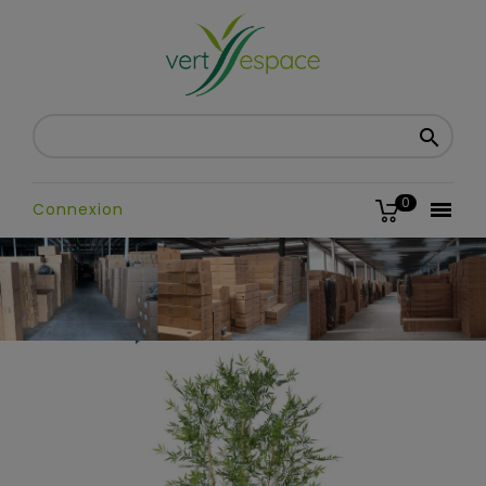

0

Connexion