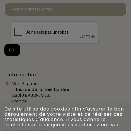
Information
Vert Espace

11 bis rue de la haie bardée
28310 BAUDREVILLE
France
Ce site utilise des cookies afin d'assurer le bon
Appelez-nous :
+33 (0)2 37 99 54 56

déroulement de votre visite et de réaliser des
commercial@vert-espace.fr
statistiques d'audience. Il vous donne le

contrôle sur ceux que vous souhaitez activer.