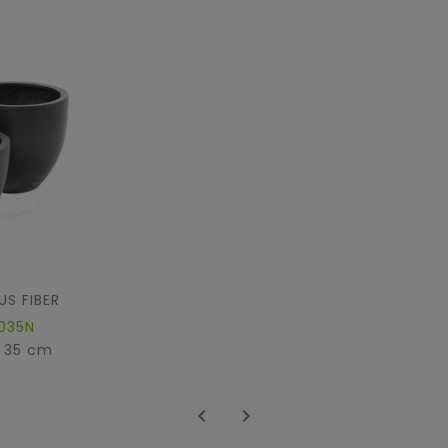
S FIBER
035N
: 35 cm

