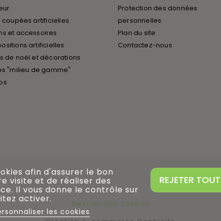
ieur
Protection des données
 coupées artificielles
personnelles
s et accessoires
Plan du site
sitions artificielles
Contactez-nous
s de noël et décorations
es "milieu de gamme"
os
ookies afin d'assurer le bon
REJETER TOUT
 visite et de réaliser des
ce. Il vous donne le contrôle sur
tez activer.
Gestion des cookies
ersonnaliser les cookies