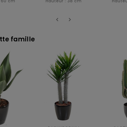
: 60 cm
Hauteur : 38 cm
Hauteu


tte famille