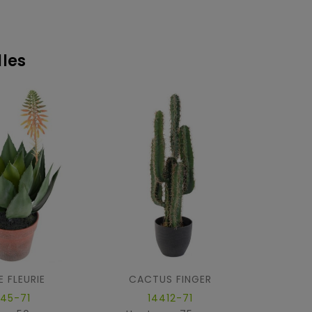
lles
 FLEURIE
CACTUS FINGER
145-71
14412-71