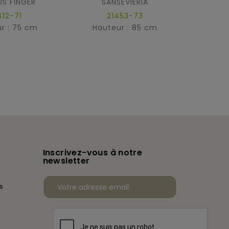
S FINGER
SANSEVIERIA
412-71
21453-73
2
r : 75 cm
Hauteur : 85 cm
Hau
Inscrivez-vous à notre
newsletter
s