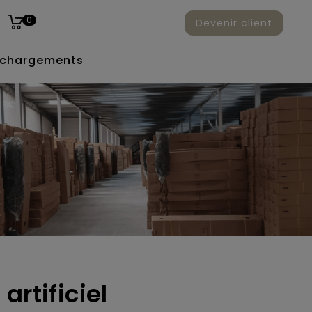
0
Devenir client
échargements
artificiel