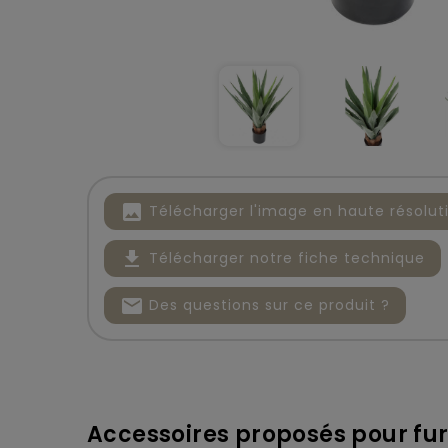
image
Télécharger l'image en haute résolut
file_download
Télécharger notre fiche technique
mail
Des questions sur ce produit ?
Accessoires proposés pour fu