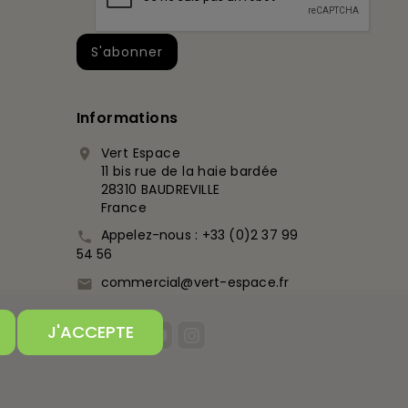
Informations
Vert Espace

11 bis rue de la haie bardée
28310 BAUDREVILLE
France
Appelez-nous :
+33 (0)2 37 99

54 56
commercial@vert-espace.fr

J'ACCEPTE