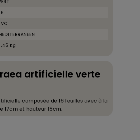
VERT
PE
PVC
MEDITERRANEEN
5,45 Kg
craea artificielle verte
ificielle compos
é
e de 16 feuilles avec
à
la
re 17cm et hauteur 15cm.