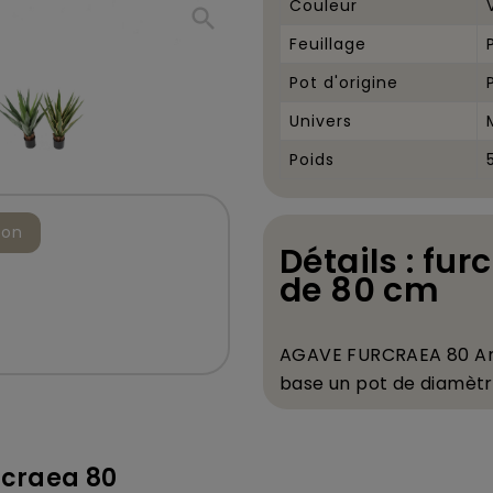
Couleur
search
Feuillage
Pot d'origine
Univers
Poids
ion
Détails : fur
de 80 cm
AGAVE FURCRAEA 80 Art
base un pot de diam
è
t
rcraea 80