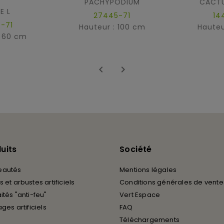
PACHYPODIUM
CACTU
E L
27445-71
14
-71
Hauteur : 100 cm
Hauteu
: 60 cm


uits
Société
eautés
Mentions légales
 et arbustes artificiels
Conditions générales de vente
ités "anti-feu"
Vert Espace
ages artificiels
FAQ
Téléchargements