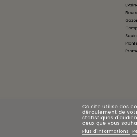
Extér
Fleurs
Gazon
Compo
Sapin
Plant
Prom
Ce site utilise des c
déroulement de votre
statistiques d'audien
ceux que vous souhai
Plus d'informations
P