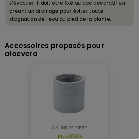
s
’
é
vacuer. Il doit
ê
tre fix
é
au bac d
é
coratif en
cr
é
ant un drainage pour
é
viter toute
stagnation de l
’
eau au pied de la plante.
Accessoires proposés pour
aloevera
CYLINDRE FIBER
FINED2020G