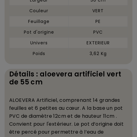
Couleur
VERT
Feuillage
PE
Pot d'origine
PVC
Univers
EXTERIEUR
Poids
3,62 Kg
Détails : aloevera artificiel vert
de 55 cm
ALOEVERA Artificiel, comprenant 14 grandes
feuilles et 6 petites au c
œ
ur. A la base un pot
PVC de diam
è
tre 12cm et de hauteur 11cm .
Convient pour l'ext
é
rieur.
Le pot d
’
origine doit
ê
tre perc
é
pour permettre
à
l
’
eau de