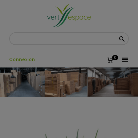

0

Connexion