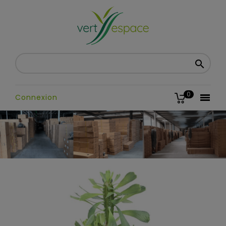

0

Connexion