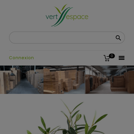

0

Connexion