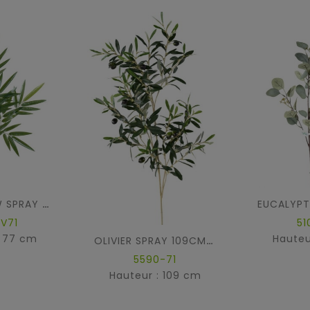
EUCALYPT
BAMBOU NEW SPRAY UV
UV71
51
: 77 cm
Hauteu
OLIVIER SPRAY 109CM *306*12ft
5590-71
Hauteur : 109 cm