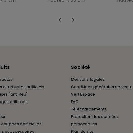
: 45 cm
Hauteur : 38 cm
Hauteu


uits
Société
eautés
Mentions légales
 et arbustes artificiels
Conditions générales de vente
ités "anti-feu"
Vert Espace
ages artificiels
FAQ
Téléchargements
ieur
Protection des données
 coupées artificielles
personnelles
s et accessoires
Plan du site