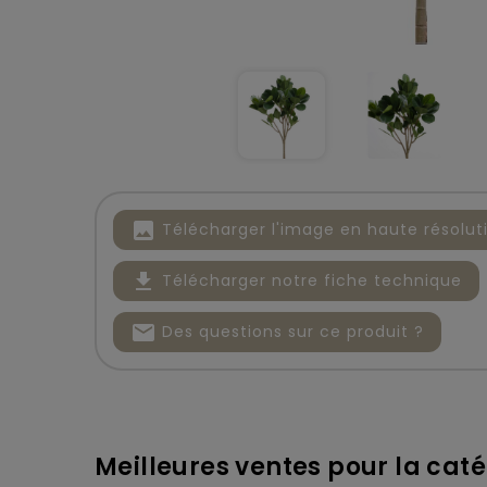
image
Télécharger l'image en haute résolut
file_download
Télécharger notre fiche technique
mail
Des questions sur ce produit ?
Meilleures ventes pour la catég