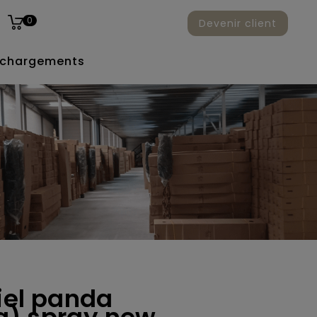
0
Devenir client
échargements
ciel panda