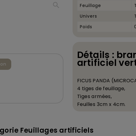
search
Feuillage
Univers
Poids
Détails : br
artificiel ve
ion
FICUS PANDA (MICROCARP
4 tiges de feuillage,
Tiges arm
é
es,
Feuilles 3cm x 4cm.
orie Feuillages artificiels