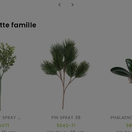


tte famille
PIN SPRAY 38
PHALAENO
BUIS RED DAY SPRAY UV
UV71
5042-71
58