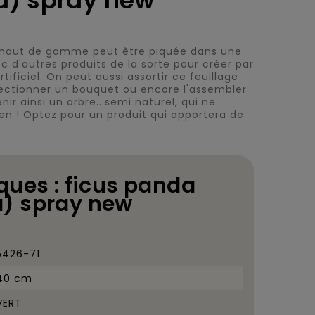
a) spray new
le haut de gamme peut être piquée dans une
 d'autres produits de la sorte pour créer par
ificiel. On peut aussi assortir ce feuillage
ectionner un bouquet ou encore l'assembler
nir ainsi un arbre...semi naturel, qui ne
en ! Optez pour un produit qui apportera de
ques : ficus panda
) spray new
5426-71
40 cm
VERT