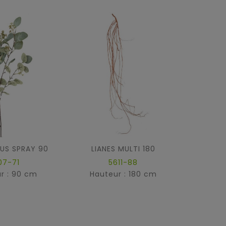
US SPRAY 90
LIANES MULTI 180
07-71
5611-88
r : 90 cm
Hauteur : 180 cm
Hau