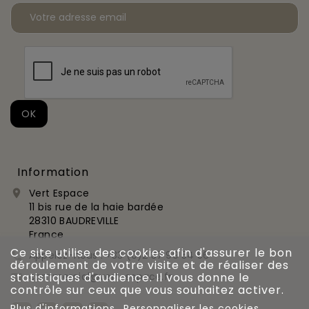
Information
Vert Espace

11 bis rue de la haie bardée
28310 BAUDREVILLE
France
Ce site utilise des cookies afin d'assurer le bon
Appelez-nous :
+33 (0)2 37 99 54 56

déroulement de votre visite et de réaliser des
commercial@vert-espace.fr
statistiques d'audience. Il vous donne le

contrôle sur ceux que vous souhaitez activer.
Plus d'informations
Personnaliser les cookies