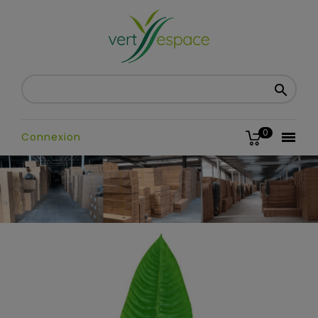

0

Connexion