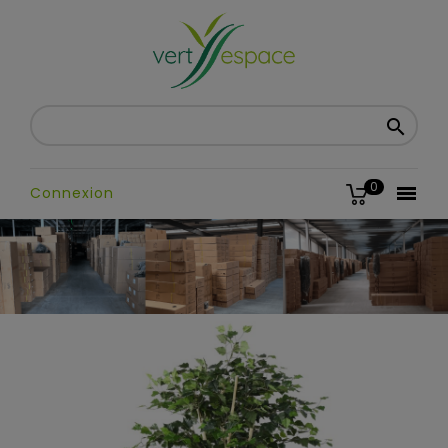

0

Connexion