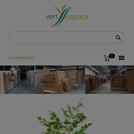

0

Connexion