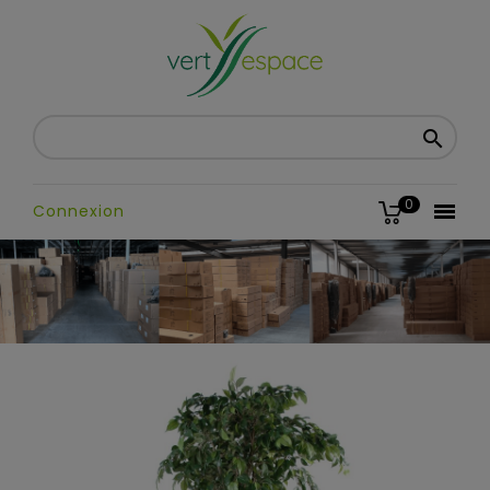

0

Connexion