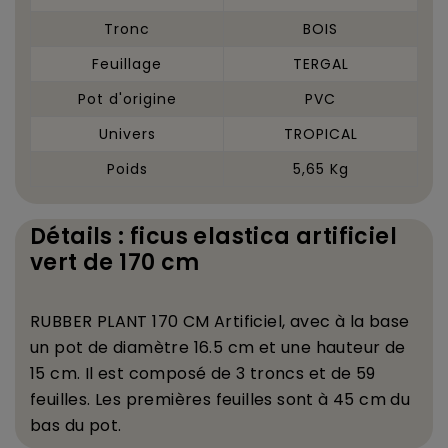
Tronc
BOIS
Feuillage
TERGAL
Pot d'origine
PVC
Univers
TROPICAL
Poids
5,65 Kg
Détails : ficus elastica artificiel
vert de 170 cm
RUBBER PLANT 170 CM Artificiel, avec
à
la base
un pot de diam
è
tre 16.5 cm et une hauteur de
15 cm. Il est compos
é
de 3 troncs et de 59
feuilles. Les premi
è
res feuilles sont
à
45 cm du
bas du pot.