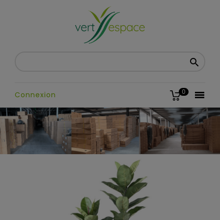

0

Connexion